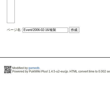
ページ名:
Modified by
gamedb
.
Powered by PukiWiki Plus! 1.4.5-u2-eucjp. HTML convert time to 0.002 se