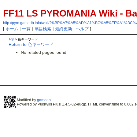
FF11 LS PYROMANIA Wiki - 
http://pyro.gamedb.info/wiki/?%BF%A7%A5%AD%A1%BC%A5%EF%A1%BC
[
ホーム
|
一覧
|
単語検索
|
最終更新
|
ヘルプ
]
Top
> 色キーワード
Return to 色キーワード
No related pages found.
Modified by
gamedb
.
Powered by PukiWiki Plus! 1.4.5-u2-eucjp. HTML convert time to 0.002 s