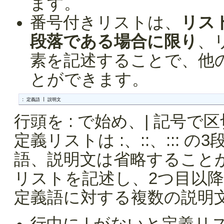
ます。
番号付きリストは、
リス
段落である場合に限り
、
素を記述することで、他
とができます。
: 定義語 | 説明文
行頭を : で始め、| 記号
定義リストは :、::、:::
語、説明文は省略すること
リストを記述し、2つ目以
定義語に対する複数の説明
行中に | がないと定義