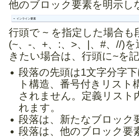
他のブロック要素を明示し
~ インライン要素
行頭で ~ を指定した場合
(~、-、+、:、>、|、#、
きたい場合は、行頭に~を
段落の先頭は1文字分字
ト構造、番号付きリスト
されません。定義リスト
れます。
段落は、新たなブロック
段落は、他のブロック要