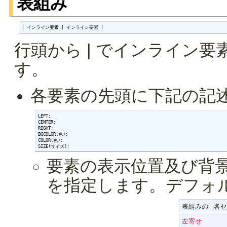
表組み
| インライン要素 | インライン要素 |
行頭から | でインライン
す。
各要素の先頭に下記の記
LEFT:

CENTER:

RIGHT:

BGCOLOR(色):

COLOR(色):

SIZE(サイズ):
要素の表示位置及び背景
を指定します。デフォ
表組みの
各セ
左寄せ