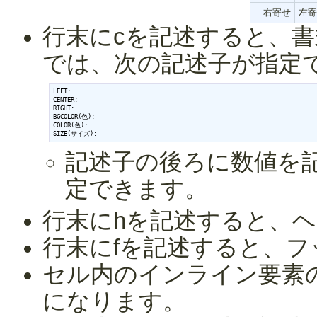
右寄せ
左寄
行末にcを記述すると、
では、次の記述子が指定
LEFT:

CENTER:

RIGHT:

BGCOLOR(色):

COLOR(色):

SIZE(サイズ):
記述子の後ろに数値を記
定できます。
行末にhを記述すると、ヘッ
行末にfを記述すると、フッタ
セル内のインライン要素の
になります。