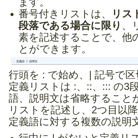
ます。
番号付きリストは、
リス
段落である場合に限り
、
素を記述することで、他
とができます。
: 定義語 | 説明文
行頭を : で始め、| 記号
定義リストは :、::、:::
語、説明文は省略すること
リストを記述し、2つ目以
定義語に対する複数の説明
行中に | がないと定義