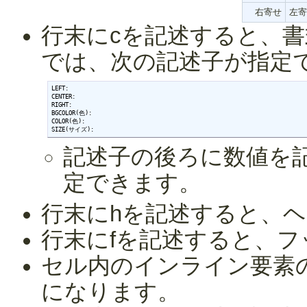
右寄せ
左寄
行末にcを記述すると、
では、次の記述子が指定
LEFT:

CENTER:

RIGHT:

BGCOLOR(色):

COLOR(色):

SIZE(サイズ):
記述子の後ろに数値を記
定できます。
行末にhを記述すると、ヘッ
行末にfを記述すると、フッタ
セル内のインライン要素の
になります。