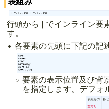
表組み
| インライン要素 | インライン要素 |
行頭から | でインライン
す。
各要素の先頭に下記の記
LEFT:

CENTER:

RIGHT:

BGCOLOR(色):

COLOR(色):

SIZE(サイズ):
要素の表示位置及び背景
を指定します。デフォ
表組みの
各セ
左寄せ