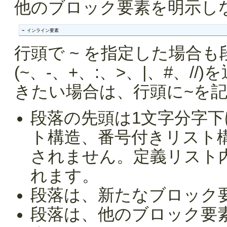
他のブロック要素を明示し
~ インライン要素
行頭で ~ を指定した場合
(~、-、+、:、>、|、#、
きたい場合は、行頭に~を
段落の先頭は1文字分字
ト構造、番号付きリスト
されません。定義リスト
れます。
段落は、新たなブロック
段落は、他のブロック要