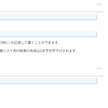
▲
▼
は、行頭に~を記述して書くことができます。
義リスト内の段落の先頭は1文字分字下げされます。
▲
▼