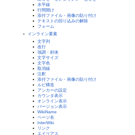
水平線
行間開け
添付ファイル・画像の貼り付け
テキストの回り込みの解除
フォーム
インライン要素
文字列
改行
強調・斜体
文字サイズ
文字色
取消線
注釈
添付ファイル・画像の貼り付け
ルビ構造
アンカーの設定
カウンタ表示
オンライン表示
バージョン表示
WikiName
ページ名
InterWiki
リンク
エイリアス