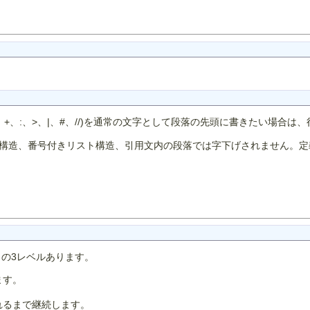
、+、:、>、|、#、//)を通常の文字として段落の先頭に書きたい場合
構造、番号付きリスト構造、引用文内の段落では字下げされません。定
。
> の3レベルあります。
ます。
れるまで継続します。