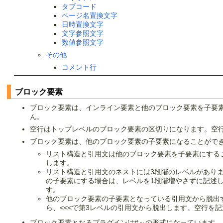
タブコード
ページ名置換文字
日時置換文字
文字参照文字
数値参照文字
その他
コメント行
ブロック要素
ブロック要素は、インライン要素と他のブロック要素を子要
ん。
空行はトップレベルのブロック要素の区切りになります。空
ブロック要素は、他のブロック要素の子要素になることがで
リスト構造と引用文は他のブロック要素を子要素にする
します。
リスト構造と引用文のネストには3段階のレベルがあり
の子要素にする場合は、レベルを1段階増やさずに記述
す。
他のブロック要素の子要素となっている引用文から脱出す
ら、<<<で第3レベルの引用文から脱出します。空行を
ブロック要素となるプラグインは#～の形式になっています。