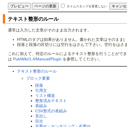
タイムスタンプを変更しない
テキスト整形のルール
通常は入力した文章がそのまま出力されます。
HTMLのタグは効果がありません。書かれた文章はそのまま(「<font 
段落と段落の区切りには空行をはさんで下さい。空行をはさま
これに加えて、特定のルールによるテキスト整形を行うことができ
は
PukiWiki/1.4/Manual/Plugin
を参照してください。
テキスト整形のルール
ブロック要素
段落
引用文
リスト構造
整形済みテキスト
表組み
CSV形式の表組み
見出し
目次
左寄せ・センタリング・右寄せ