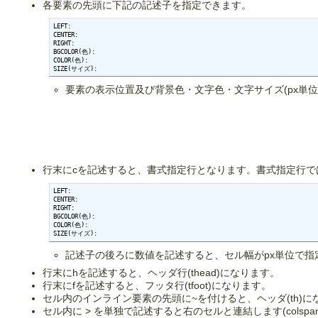
各要素の先頭に下記の記述子を指定できます。
LEFT:

CENTER:

RIGHT:

BGCOLOR(色):

COLOR(色):

SIZE(サイズ):
要素の表示位置及び背景色・文字色・文字サイズ(px単
行末にcを記述すると、書式指定行となります。書式指定行で
LEFT:

CENTER:

RIGHT:

BGCOLOR(色):

COLOR(色):

SIZE(サイズ):
記述子の後ろに数値を記述すると、セル幅がpx単位で指
行末にhを記述すると、ヘッダ行(thead)になります。
行末にfを記述すると、フッタ行(tfoot)になります。
セル内のインライン要素の先頭に~を付けると、ヘッダ(th)に
セル内に > を単独で記述すると右のセルと連結します(colspa