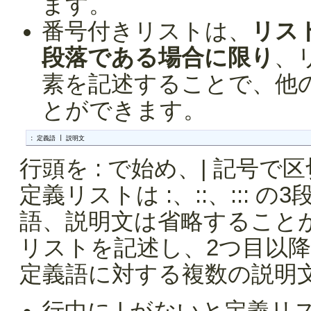
ます。
番号付きリストは、
リス
段落である場合に限り
、
素を記述することで、他
とができます。
: 定義語 | 説明文
行頭を : で始め、| 記号
定義リストは :、::、:::
語、説明文は省略すること
リストを記述し、2つ目以
定義語に対する複数の説明
行中に | がないと定義