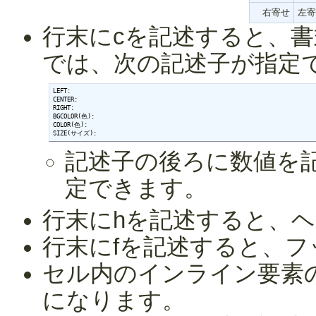
右寄せ
左寄
行末にcを記述すると、
では、次の記述子が指定
LEFT:

CENTER:

RIGHT:

BGCOLOR(色):

COLOR(色):

SIZE(サイズ):
記述子の後ろに数値を記
定できます。
行末にhを記述すると、ヘッ
行末にfを記述すると、フッタ
セル内のインライン要素の
になります。