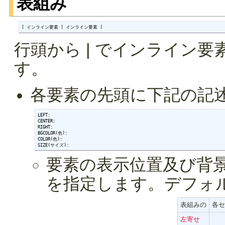
表組み
| インライン要素 | インライン要素 |
行頭から | でインライン
す。
各要素の先頭に下記の記
LEFT:

CENTER:

RIGHT:

BGCOLOR(色):

COLOR(色):

SIZE(サイズ):
要素の表示位置及び背景
を指定します。デフォ
表組みの
各セ
左寄せ