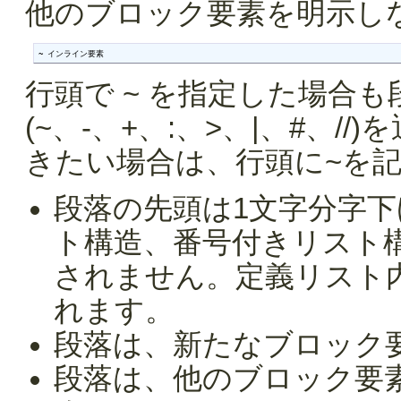
他のブロック要素を明示し
~ インライン要素
行頭で ~ を指定した場合
(~、-、+、:、>、|、#、
きたい場合は、行頭に~を
段落の先頭は1文字分字
ト構造、番号付きリスト
されません。定義リスト
れます。
段落は、新たなブロック
段落は、他のブロック要