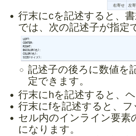
右寄せ
左寄
行末にcを記述すると、
では、次の記述子が指定
LEFT:

CENTER:

RIGHT:

BGCOLOR(色):

COLOR(色):

SIZE(サイズ):
記述子の後ろに数値を記
定できます。
行末にhを記述すると、ヘッ
行末にfを記述すると、フッタ
セル内のインライン要素の
になります。