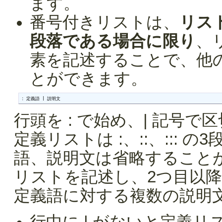
ます。
番号付きリストは、
リス
段落である場合に限り
、
素を記述することで、他
とができます。
: 定義語 | 説明文
行頭を : で始め、| 記号
定義リストは :、::、:::
語、説明文は省略すること
リストを記述し、2つ目以
定義語に対する複数の説明
行中に | がないと定義