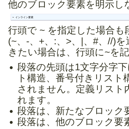
他のブロック要素を明示し
~ インライン要素
行頭で ~ を指定した場合
(~、-、+、:、>、|、#、
きたい場合は、行頭に~を
段落の先頭は1文字分字
ト構造、番号付きリスト
されません。定義リスト
れます。
段落は、新たなブロック
段落は、他のブロック要