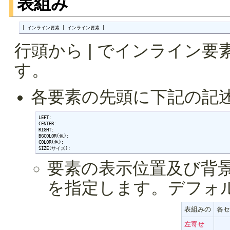
表組み
| インライン要素 | インライン要素 |
行頭から | でインライン
す。
各要素の先頭に下記の記
LEFT:

CENTER:

RIGHT:

BGCOLOR(色):

COLOR(色):

SIZE(サイズ):
要素の表示位置及び背景
を指定します。デフォ
表組みの
各セ
左寄せ