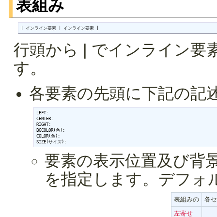
表組み
| インライン要素 | インライン要素 |
行頭から | でインライン
す。
各要素の先頭に下記の記
LEFT:

CENTER:

RIGHT:

BGCOLOR(色):

COLOR(色):

SIZE(サイズ):
要素の表示位置及び背景
を指定します。デフォ
表組みの
各セ
左寄せ