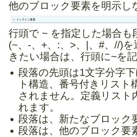
他のブロック要素を明示し
~ インライン要素
行頭で ~ を指定した場合
(~、-、+、:、>、|、#、
きたい場合は、行頭に~を
段落の先頭は1文字分字
ト構造、番号付きリスト
されません。定義リスト
れます。
段落は、新たなブロック
段落は、他のブロック要