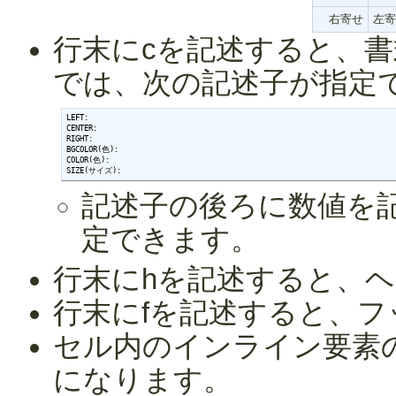
右寄せ
左寄
行末にcを記述すると、
では、次の記述子が指定
LEFT:

CENTER:

RIGHT:

BGCOLOR(色):

COLOR(色):

SIZE(サイズ):
記述子の後ろに数値を記
定できます。
行末にhを記述すると、ヘッ
行末にfを記述すると、フッタ
セル内のインライン要素の
になります。