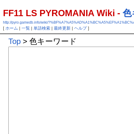
FF11 LS PYROMANIA Wiki -
色
http://pyro.gamedb.info/wiki/?%BF%A7%A5%AD%A1%BC%A5%EF%A1%BC
[
ホーム
|
一覧
|
単語検索
|
最終更新
|
ヘルプ
]
Top
> 色キーワード