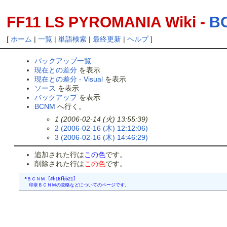
FF11 LS PYROMANIA Wiki -
B
[
ホーム
|
一覧
|
単語検索
|
最終更新
|
ヘルプ
]
バックアップ一覧
現在との差分
を表示
現在との差分 - Visual
を表示
ソース
を表示
バックアップ
を表示
BCNM
へ行く。
1 (2006-02-14 (火) 13:55:39)
2 (2006-02-16 (木) 12:12:06)
3 (2006-02-16 (木) 14:46:29)
追加された行は
この色
です。
削除された行は
この色
です。
 *ＢＣＮＭ [#h16fbb21]
 　印章ＢＣＮＭの攻略などについてのページです。