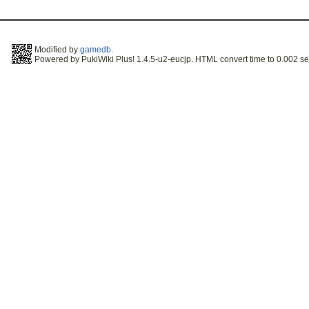
Modified by
gamedb
.
Powered by PukiWiki Plus! 1.4.5-u2-eucjp. HTML convert time to 0.002 se